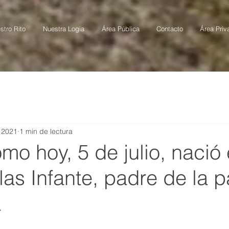
stro Rito
Nuestra Logia
Área Pública
Contacto
Área Priv
l 2021
1 min de lectura
omo hoy, 5 de julio, nació 
Blas Infante, padre de la p
a