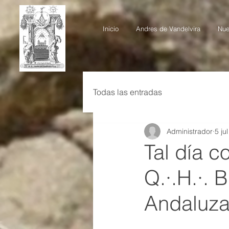
Inicio
Andres de Vandelvira
Nue
Todas las entradas
Administrador
5 ju
Tal día c
Q.·.H.·. 
Andaluz