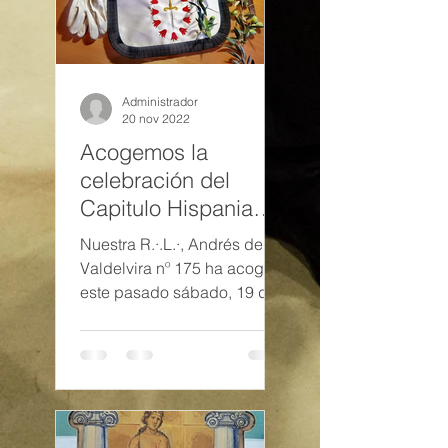
Administrador
20 nov 2022
Acogemos la
celebración del
Capitulo Hispania
del Rito Francés de
Nuestra R.·.L.·, Andrés de
la GLE en nuestra
Valdelvira nº 175 ha acogido
logia
este pasado sábado, 19 de
noviembre de 2022, por
primera vez en Jaén, el
Capítulo...