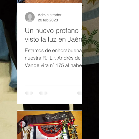
Administrador
20 feb 2023
Un nuevo profano ha
visto la luz en Jaén
Estamos de enhorabuena en
nuestra R.·,L.·. Andrés de
Vandelvira nº 175 al haber
recibido a un nuevo H.·. que
ha visto la luz en Jaén, al...