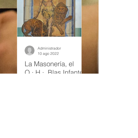
Administrador
10 ago 2022
La Masonería, el
Q.·.H.·. Blas Infante y
los símbolos de
Andalucía
El Padre de la Patria
Andaluza, –declarado así en
1983 por el Parlamento de
Andalucía–, era masón . Este
es un hecho demostrado
«sin...