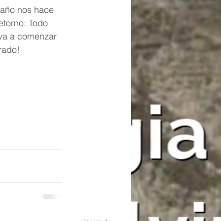
año nos hace 
retorno: Todo 
va a comenzar 
rado!