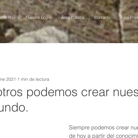
stro Rito
Nuestra Logia
Área Pública
Contacto
Área Priv
ene 2021
1 min de lectura
otros podemos crear nues
undo.
Siempre podemos crear nu
de hoy a partir del conocimi