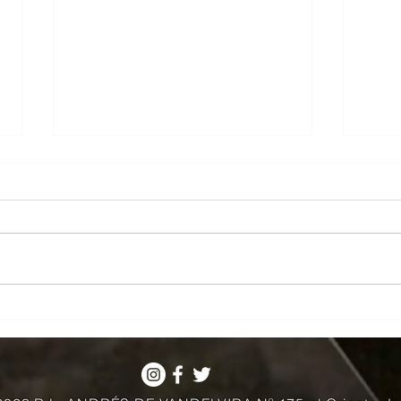
Acogemos la celebración del
La Ma
Capitulo Hispania del Rito
Infa
Francés de la GLE en nuestra
Anda
logia