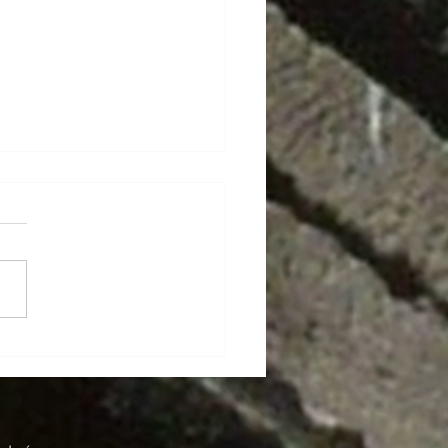
sonería, el Q.·.H.·. Blas
nte y los símbolos de
lucía