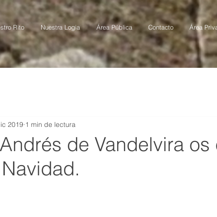
stro Rito
Nuestra Logia
Área Pública
Contacto
Área Priv
ic 2019
1 min de lectura
 Andrés de Vandelvira os
 Navidad.