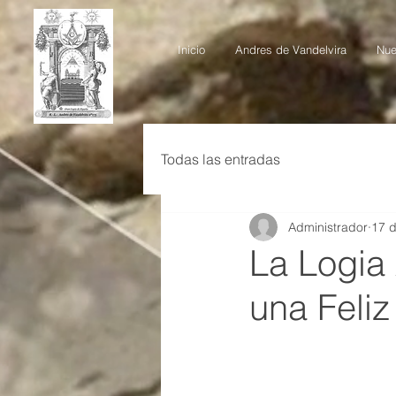
Inicio
Andres de Vandelvira
Nue
Todas las entradas
Administrador
17 d
La Logia
una Feliz