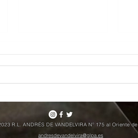
Acogemos la celebración del
La Ma
Capitulo Hispania del Rito
Infa
Francés de la GLE en nuestra
Anda
logia
2023 R.L. ANDRÉS DE VANDELVIRA Nº 175 al Oriente de
andresdevandelvira@glpa.es