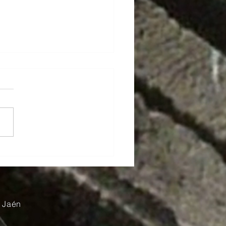
sonería, el Q.·.H.·. Blas
nte y los símbolos de
lucía
 Jaén