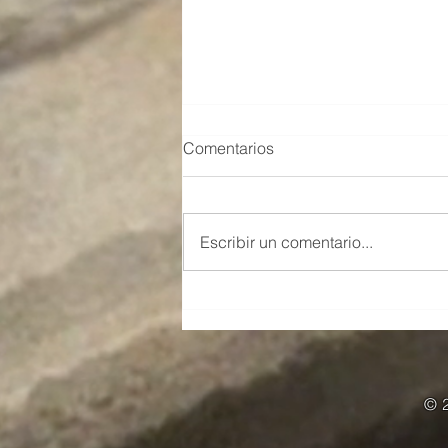
Comentarios
Escribir un comentario...
Un nuevo profano ha visto la
luz en Jaén
© 